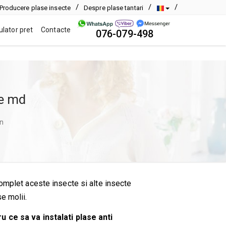
Producere plase insecte
Despre plase tantari
ulator pret
Contacte
076-079-498
te md
in
omplet aceste insecte si alte insecte
e molii.
 ce sa va instalati plase anti