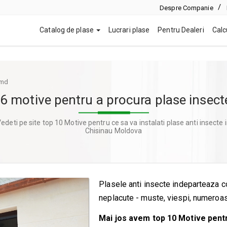
Despre Companie
Catalog de plase
Lucrari plase
Pentru Dealeri
Calc
 md
6 motive pentru a procura plase insec
edeti pe site top 10 Motive pentru ce sa va instalati plase anti insecte 
Chisinau Moldova
Plasele anti insecte indeparteaza c
neplacute - muste, viespi, numeroas
Mai jos avem top 10 Motive pentru