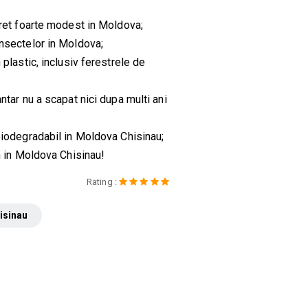
 pret foarte modest in Moldova;
insectelor in Moldova;
 plastic, inclusiv ferestrele de
antar nu a scapat nici dupa multi ani
 biodegradabil in Moldova Chisinau;
in in Moldova Chisinau!
Rating :
hisinau