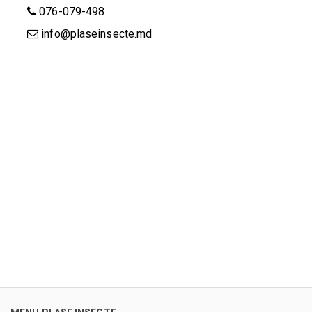
076-079-498
info@plaseinsecte.md